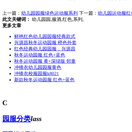
上一篇：
幼儿园园服绿色运动服系列
下一篇：
幼儿园运动服红
此文关键词：
幼儿园园,服酒,红色,系列,
更多文章
鲜艳红色幼儿园园服经典款式
兴源昌秋冬运动园服 橙色外套
红色经典幼儿园园服，兴源昌
秋冬运动园服 红色+蓝色
秋冬运动园服 黄+深绿版 邻童
冲锋衣幼儿园园服黄色
冲锋衣校服园服k8021
新款秋冬运动园服 红色+蓝色
C
园服分类
lass