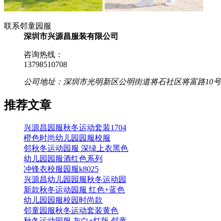
联系邻童园服
深圳市兴源昌服装有限公司
咨询热线：
13798510708
公司地址：深圳市光明新区公明街道将石社区将富路10号
推荐文章
兴源昌园服秋冬运动套装1704
橙色时尚幼儿园园服校服
邻秋冬运动园服 深绿上衣黑色
幼儿园园服酒红色系列
冲锋衣校服园服k8025
兴源昌幼儿园园服秋冬运动园
新款秋冬运动园服 红色+蓝色
幼儿园园服校园时尚款
邻童园服秋冬运动套装黄色
秋冬运动园服 灰白+红版 邻童