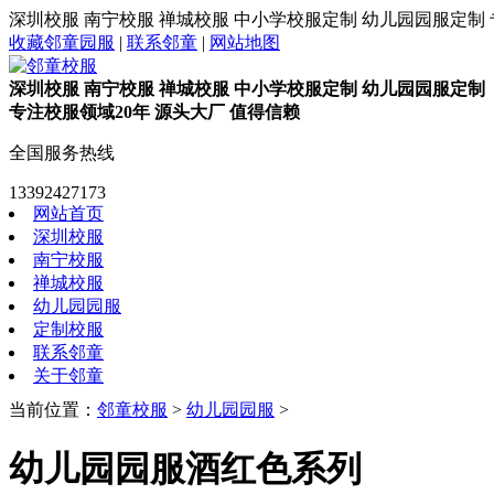
深圳校服 南宁校服 禅城校服 中小学校服定制 幼儿园园服定制 
收藏邻童园服
|
联系邻童
|
网站地图
深圳校服 南宁校服 禅城校服 中小学校服定制 幼儿园园服定制
专注校服领域20年 源头大厂 值得信赖
全国服务热线
13392427173
网站首页
深圳校服
南宁校服
禅城校服
幼儿园园服
定制校服
联系邻童
关于邻童
当前位置：
邻童校服
>
幼儿园园服
>
幼儿园园服酒红色系列