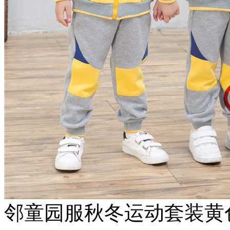
邻童园服秋冬运动套装黄