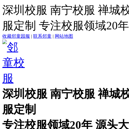
深圳校服 南宁校服 禅城
服定制 专注校服领域20年
收藏邻童园服
|
联系邻童
|
网站地图
深圳校服 南宁校服 禅城
服定制
专注校服领域20年 源头