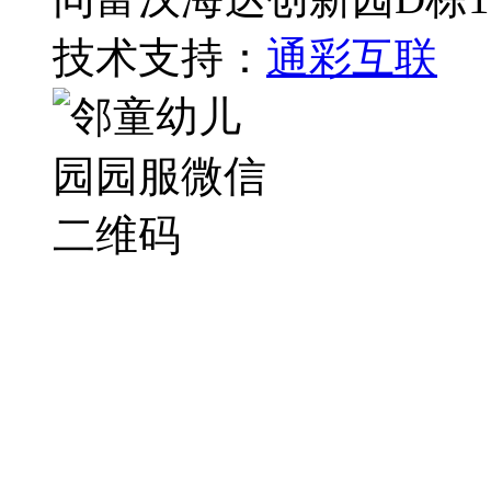
技术支持：
通彩互联