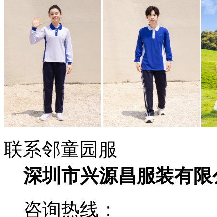
联系邻童园服
深圳市兴源昌服装有限
咨询热线：