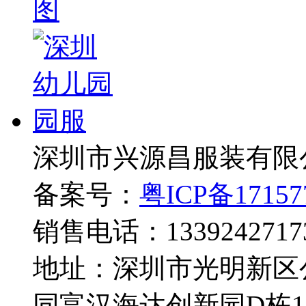
图
深圳市兴源昌服装有限
备案号：
粤ICP备17157
销售电话：1339242717
地址：深圳市光明新区
同富汉海达创新园D栋1