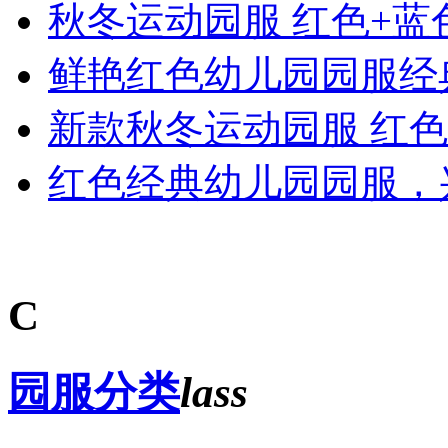
秋冬运动园服 红色+蓝
鲜艳红色幼儿园园服经
新款秋冬运动园服 红色
红色经典幼儿园园服，
C
园服分类
lass