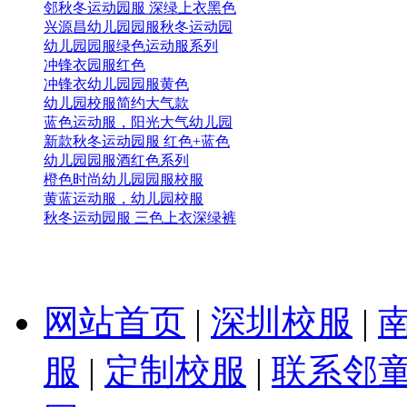
邻秋冬运动园服 深绿上衣黑色
兴源昌幼儿园园服秋冬运动园
幼儿园园服绿色运动服系列
冲锋衣园服红色
冲锋衣幼儿园园服黄色
幼儿园校服简约大气款
蓝色运动服，阳光大气幼儿园
新款秋冬运动园服 红色+蓝色
幼儿园园服酒红色系列
橙色时尚幼儿园园服校服
黄蓝运动服，幼儿园校服
秋冬运动园服 三色上衣深绿裤
网站首页
|
深圳校服
|
服
|
定制校服
|
联系邻