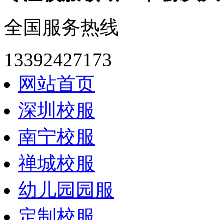
全国服务热线
13392427173
网站首页
深圳校服
南宁校服
禅城校服
幼儿园园服
定制校服