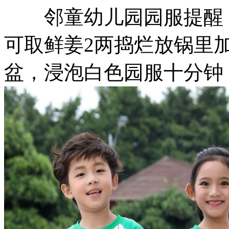
邻童幼儿园园服提醒：
可取鲜姜2两捣烂放锅里
盆，浸泡白色园服十分钟